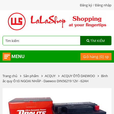
Đăng ký
/
Đăng nhập
TÌM KIẾM
MENU
Giỏ hàng [
0
] sp
Trang chủ
Sản phẩm
ACQUY
ACQUY ÔTÔ DAEWOO
Bình
ắc quy Ô tô NGOẠI NHẬP - Daewoo DIN56219 12V - 62AH