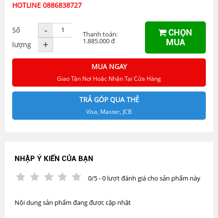
HOTLINE 0886838727
-
Số
CHỌN
Thanh toán:
1.885.000 đ
MUA
+
lượng
MUA NGAY
Giao Tận Nơi Hoặc Nhận Tại Cửa Hàng
TRẢ GÓP QUA THẺ
Visa, Master, JCB
NHẬP Ý KIẾN CỦA BẠN
0/5 - 0 lượt đánh giá cho sản phẩm này
Nội dung sản phẩm đang được cập nhật