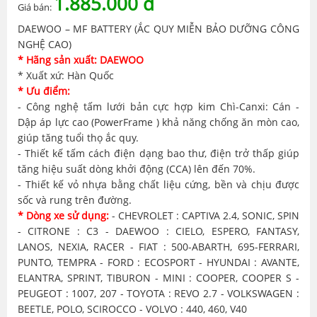
1.885.000 đ
Giá bán:
DAEWOO – MF BATTERY (ẮC QUY MIỄN BẢO DƯỠNG CÔNG
NGHỆ CAO)
* Hãng sản xuất: DAEWOO
* Xuất xứ: Hàn Quốc
* Ưu điểm:
- Công nghệ tấm lưới bản cực hợp kim Chì-Canxi: Cán -
Dập áp lực cao (PowerFrame ) khả năng chống ăn mòn cao,
giúp tăng tuổi thọ ắc quy.
- Thiết kế tấm cách điện dạng bao thư, điện trở thấp giúp
tăng hiệu suất dòng khởi động (CCA) lên đến 70%.
- Thiết kế vỏ nhựa bằng chất liệu cứng, bền và chịu được
sốc và rung trên đường.
* Dòng xe sử dụng:
- CHEVROLET : CAPTIVA 2.4, SONIC, SPIN
- CITRONE : C3 - DAEWOO : CIELO, ESPERO, FANTASY,
LANOS, NEXIA, RACER - FIAT : 500-ABARTH, 695-FERRARI,
PUNTO, TEMPRA - FORD : ECOSPORT - HYUNDAI : AVANTE,
ELANTRA, SPRINT, TIBURON - MINI : COOPER, COOPER S -
PEUGEOT : 1007, 207 - TOYOTA : REVO 2.7 - VOLKSWAGEN :
BEETLE, POLO, SCIROCCO - VOLVO : 440, 460, V40