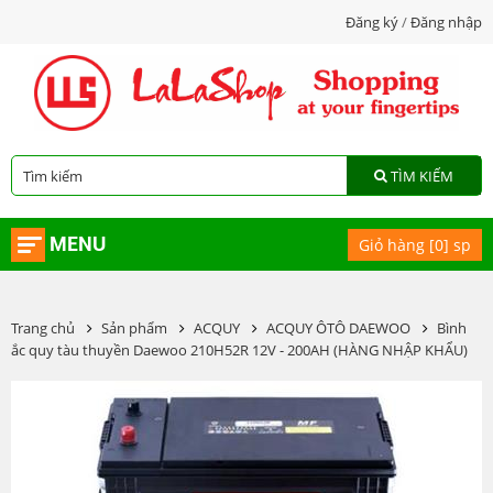
Đăng ký
/
Đăng nhập
TÌM KIẾM
MENU
Giỏ hàng [
0
] sp
Trang chủ
Sản phẩm
ACQUY
ACQUY ÔTÔ DAEWOO
Bình
ắc quy tàu thuyền Daewoo 210H52R 12V - 200AH (HÀNG NHẬP KHẨU)