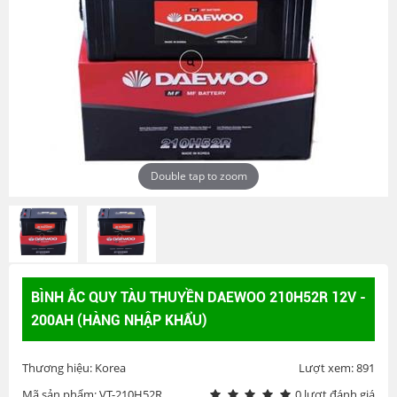
Double tap to zoom
BÌNH ẮC QUY TÀU THUYỀN DAEWOO 210H52R 12V -
200AH (HÀNG NHẬP KHẨU)
Thương hiệu: Korea
Lượt xem: 891
Mã sản phẩm: VT-210H52R
0 lượt đánh giá