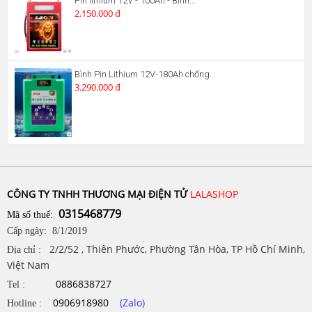
Pin lithium 12V - 100Ah - Bình...
2.150.000 đ
Bình Pin Lithium 12V-180Ah chống...
3.290.000 đ
CÔNG TY TNHH THƯƠNG MẠI ĐIỆN TỬ
LALASHOP
0315468779
Mã số thuế:
Cấp ngày: 8/1/2019
2/2/52 , Thiên Phước, Phường Tân Hòa, TP Hồ Chí Minh,
Địa chỉ :
Việt Nam
0886838727
Tel :
0906918980
(Zalo)
Hotline :