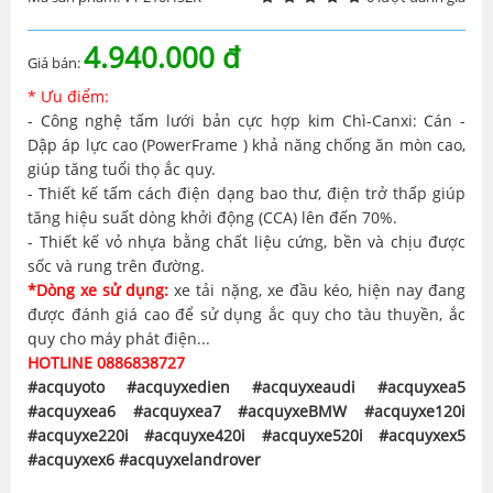
4.940.000 đ
Giá bán:
* Ưu điểm:
- Công nghệ tấm lưới bản cực hợp kim Chì-Canxi: Cán -
Dập áp lực cao (PowerFrame ) khả năng chống ăn mòn cao,
giúp tăng tuổi thọ ắc quy.
- Thiết kế tấm cách điện dạng bao thư, điện trở thấp giúp
tăng hiệu suất dòng khởi động (CCA) lên đến 70%.
- Thiết kế vỏ nhựa bằng chất liệu cứng, bền và chịu được
sốc và rung trên đường.
*Dòng xe sử dụng:
xe tải nặng, xe đầu kéo, hiện nay đang
được đánh giá cao để sử dụng ắc quy cho tàu thuyền, ắc
quy cho máy phát điện...
HOTLINE 0886838727
#acquyoto #acquyxedien #acquyxeaudi #acquyxea5
#acquyxea6 #acquyxea7 #acquyxeBMW #acquyxe120i
#acquyxe220i #acquyxe420i #acquyxe520i #acquyxex5
#acquyxex6 #acquyxelandrover