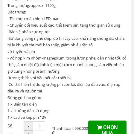
Trọng lượng: apprex. 1190g
Đặc trưng:
- Tích hợp màn hình LED màu
- Chuyển đổi hiệu suất cao, tiết kiệm pin, tăng thời gian sử dụng
-Bảo vệ phân cực ngược
-Sử dụng công nghệ chip, độ tin cậy cao, khả năng chống địa chấn,
tỷ lệ khuyết tật mối hàn thấp, giảm nhiễu tần số
vô tuyến và pin
- Vỏ hợp kim nhôm-magnesiium, trọng lượng nhẹ, dẫn nhiệt tốt, có
thể giảm nhiệt độ linh kiện một cách nhanh chóng, làm việc nhiều
giờ cũng không bị ảnh hưởng
-Tương thích với hầu hết các thiết bị
-Có thể hiển thị dung lượng pin còn lại, điện áp đầu vào, điện áp
đầu ra và nguồn tải
Đóng gói bao gồm:
1 x Biến tần điện
1 x Hướng dẫn sử dụng
1 x cáp và kẹp pin 12V
-
Số
CHỌN
Thanh toán: 998.000
đ
MUA