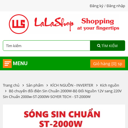
Đăng ký
/
Đăng nhập
TÌM KIẾM
MENU
Giỏ hàng [
0
] sp
Trang chủ
Sản phẩm
KÍCH NGUỒN - INVERTER
Kích nguồn
Bộ chuyển đổi điện Sin Chuẩn 2000W-Bộ Đổi Nguồn 12V sang 220V
Sin Chuẩn 2000w-ST-2000W-SOYER TECH - ST-2000W