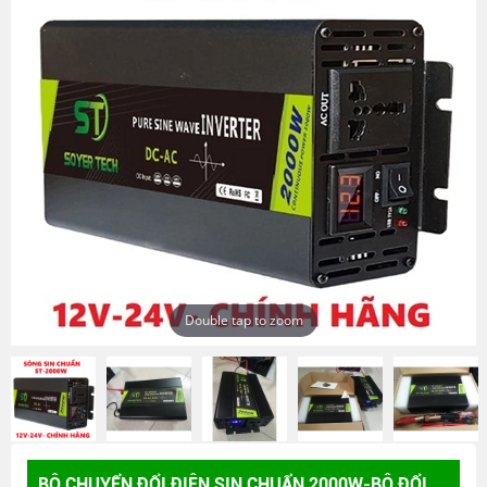
Double tap to zoom
BỘ CHUYỂN ĐỔI ĐIỆN SIN CHUẨN 2000W-BỘ ĐỔI