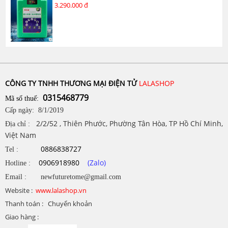
3.290.000 đ
CÔNG TY TNHH THƯƠNG MẠI ĐIỆN TỬ
LALASHOP
0315468779
Mã số thuế:
Cấp ngày: 8/1/2019
2/2/52 , Thiên Phước, Phường Tân Hòa, TP Hồ Chí Minh,
Địa chỉ :
Việt Nam
0886838727
Tel :
0906918980
(Zalo)
Hotline :
Email : newfuturetome@gmail.com
Website :
www.lalashop.vn
Thanh toán : Chuyển khoản
Giao hàng :