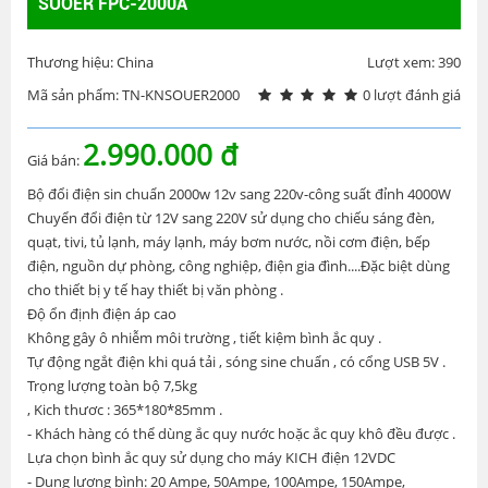
SUOER FPC-2000A
Thương hiệu: China
Lượt xem: 390
Mã sản phẩm: TN-KNSOUER2000
0 lượt đánh giá
2.990.000 đ
Giá bán:
Bộ đổi điện sin chuẩn 2000w 12v sang 220v-công suất đỉnh 4000W
Chuyển đổi điện từ 12V sang 220V sử dụng cho chiếu sáng đèn,
quạt, tivi, tủ lạnh, máy lạnh, máy bơm nước, nồi cơm điện, bếp
điện, nguồn dự phòng, công nghiệp, điện gia đình....Đặc biệt dùng
cho thiết bị y tế hay thiết bị văn phòng .
Độ ổn định điện áp cao
Không gây ô nhiễm môi trường , tiết kiệm bình ắc quy .
Tự động ngắt điện khi quá tải , sóng sine chuẩn , có cổng USB 5V .
Trọng lượng toàn bộ 7,5kg
, Kich thươc : 365*180*85mm .
- Khách hàng có thể dùng ắc quy nước hoặc ắc quy khô đều được .
Lựa chọn bình ắc quy sử dụng cho máy KICH điện 12VDC
- Dung lượng bình: 20 Ampe, 50Ampe, 100Ampe, 150Ampe,