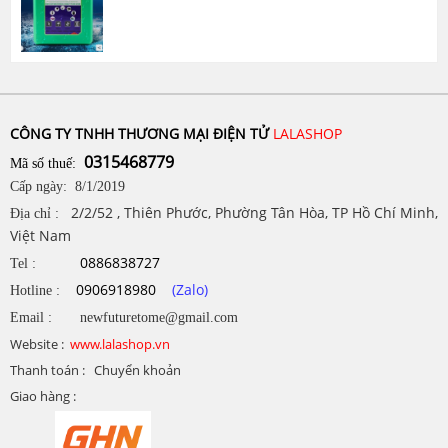
CÔNG TY TNHH THƯƠNG MẠI ĐIỆN TỬ
LALASHOP
0315468779
Mã số thuế:
Cấp ngày: 8/1/2019
2/2/52 , Thiên Phước, Phường Tân Hòa, TP Hồ Chí Minh,
Địa chỉ :
Việt Nam
0886838727
Tel :
0906918980
(Zalo)
Hotline :
Email : newfuturetome@gmail.com
Website :
www.lalashop.vn
Thanh toán : Chuyển khoản
Giao hàng :