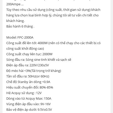
200Ampe ...
Tùy theo nhu cầu sử dụng (công suất, thời gian sử dụng) khách
hàng lựa chọn loại bình hợp lý, chúng tôi sẽ tư vấn chi tiết cho
khách hàng.
Bảo hành 6 tháng .
Model: FPC-2000A
Công suất đề lên tới: 4000W (nên có thể chạy cho các thiết bị có
công suất khởi động cao)
Công suất chạy liên tục: 2000W
Sóng đầu ra: Sóng sine tinh khiết và sạch sẽ
Điện áp đầu ra: 220V/230±5V
Độ méo hài <3%(Tải trọng trở kháng)
Tần số đầu ra: 50Hz(or 60Hz)
Chế độ Stanby ăn dòng <0.9A
Hiệu suất chuyển đổi: 80%-85%
Hệ Acquy sử dụng : 12V
Dòng vào từ Acquy Max: 150A
Vùng điện áp đầu vào: 9V-16V
Bảo vệ điện áp dưới: 9.5V±0.5V