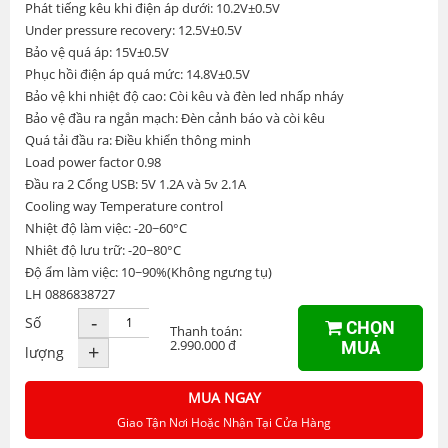
Phát tiếng kêu khi điện áp dưới: 10.2V±0.5V
Under pressure recovery: 12.5V±0.5V
Bảo vệ quá áp: 15V±0.5V
Phục hồi điện áp quá mức: 14.8V±0.5V
Bảo vệ khi nhiệt độ cao: Còi kêu và đèn led nhấp nháy
Bảo vệ đầu ra ngắn mạch: Đèn cảnh báo và còi kêu
Quá tải đầu ra: Điều khiển thông minh
Load power factor 0.98
Đầu ra 2 Cổng USB: 5V 1.2A và 5v 2.1A
Cooling way Temperature control
Nhiệt độ làm việc: -20~60°C
Nhiêt độ lưu trữ: -20~80°C
Độ ẩm làm việc: 10~90%(Không ngưng tụ)
LH 0886838727
-
Số
CHỌN
Thanh toán:
2.990.000 đ
MUA
+
lượng
MUA NGAY
Giao Tận Nơi Hoặc Nhận Tại Cửa Hàng