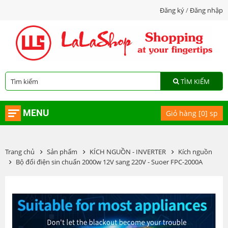
Đăng ký
/
Đăng nhập
TÌM KIẾM
MENU
Giỏ hàng [
0
] sp
Trang chủ
Sản phẩm
KÍCH NGUỒN - INVERTER
Kích nguồn
Bộ đổi điện sin chuẩn 2000w 12V sang 220V - Suoer FPC-2000A