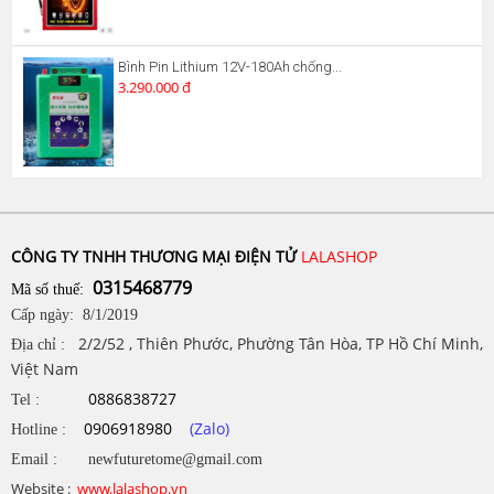
Bình Pin Lithium 12V-180Ah chống...
3.290.000 đ
CÔNG TY TNHH THƯƠNG MẠI ĐIỆN TỬ
LALASHOP
0315468779
Mã số thuế:
Cấp ngày: 8/1/2019
2/2/52 , Thiên Phước, Phường Tân Hòa, TP Hồ Chí Minh,
Địa chỉ :
Việt Nam
0886838727
Tel :
0906918980
(Zalo)
Hotline :
Email : newfuturetome@gmail.com
Website :
www.lalashop.vn