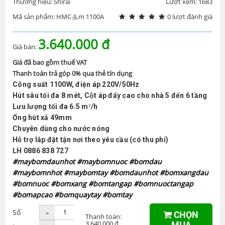
Thương hiệu: Shirai
Lượt xem: 1683
Mã sản phẩm: HMC-JLm 1100A
0 lượt đánh giá
3.640.000 đ
Giá bán:
Giá đã bao gồm thuế VAT
Thanh toán trả góp 0% qua thẻ tín dụng
Công suất 1100W, điện áp 220V/50Hz
Hút sâu tối đa 8 mét, Cột áp đẩy cao cho nhà 5 đến 6 tầng
3
Lưu lượng tối đa 6.5 m
/h
Ống hút xả 49mm
Chuyên dùng cho nước nóng
Hỗ trợ lắp đặt tận nơi theo yêu cầu (có thu phí)
LH 0886 838 727
#maybomdaunhot #maybomnuoc #bomdau
#maybomnhot #maybomtay #bomdaunhot #bomxangdau
#bomnuoc #bomxang #bomtangap #bomnuoctangap
#bomapcao #bomquaytay #bomtay
-
Số
CHỌN
Thanh toán:
3.640.000 đ
MUA