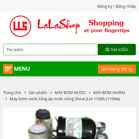
Đăng ký
/
Đăng nhập
TÌM KIẾM
MENU
Giỏ hàng [
0
] sp
Trang chủ
Sản phẩm
MÁY BƠM NƯỚC
MÁY BƠM SHIRAI
Máy bơm nước tăng áp nước nóng Shirai JLm 1100A (1100w)