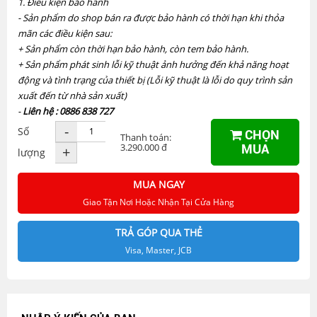
1. Điều kiện bảo hành
- Sản phẩm do shop bán ra được bảo hành có thời hạn khi thỏa
mãn các điều kiện sau:
+ Sản phẩm còn thời hạn bảo hành, còn tem bảo hành.
+ Sản phẩm phát sinh lỗi kỹ thuật ảnh hưởng đến khả năng hoạt
động và tình trạng của thiết bị (Lỗi kỹ thuật là lỗi do quy trình sản
xuất đến từ nhà sản xuất)
-
Liên hệ : 0886 838 727
-
Số
CHỌN
Thanh toán:
3.290.000 đ
MUA
+
lượng
MUA NGAY
Giao Tận Nơi Hoặc Nhận Tại Cửa Hàng
TRẢ GÓP QUA THẺ
Visa, Master, JCB