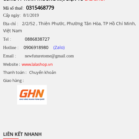
0315468779
Mã số thuế:
Cấp ngày: 8/1/2019
2/2/52 , Thiên Phước, Phường Tân Hòa, TP Hồ Chí Minh,
Địa chỉ :
Việt Nam
0886838727
Tel :
0906918980
(Zalo)
Hotline :
Email : newfuturetome@gmail.com
Website :
www.lalashop.vn
Thanh toán : Chuyển khoản
Giao hàng :
LIÊN KẾT NHANH