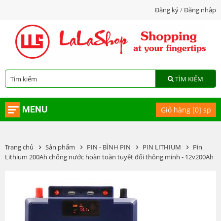
Đăng ký
/
Đăng nhập
TÌM KIẾM
MENU
Giỏ hàng [
0
] sp
Trang chủ
Sản phẩm
PIN - BÌNH PIN
PIN LITHIUM
Pin
Lithium 200Ah chống nước hoàn toàn tuyệt đối thông minh - 12v200Ah