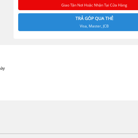
Giao Tận Nơi Hoặc Nhận Tại Cửa Hàng
TRẢ GÓP QUA THẺ
Visa, Master, JCB
này