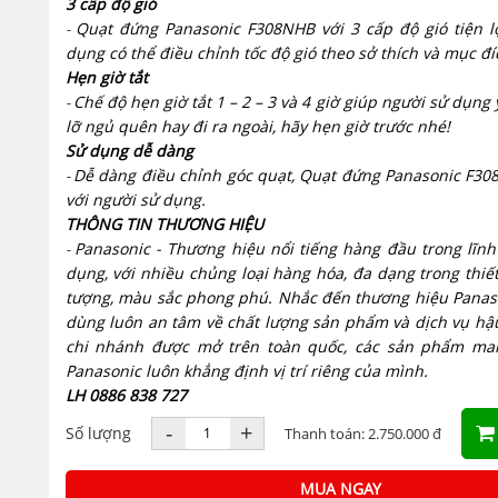
3 cấp độ gió
Quạt đứng Panasonic F308NHB với 3 cấp độ gió tiện l
-
dụng có thể điều chỉnh tốc độ gió theo sở thích và mục đ
Hẹn giờ tắt
Chế độ hẹn giờ tắt 1 – 2 – 3 và 4 giờ giúp người sử dụng
-
lỡ ngủ quên hay đi ra ngoài, hãy hẹn giờ trước nhé!
Sử dụng dễ dàng
Dễ dàng điều chỉnh góc quạt, Quạt đứng Panasonic F30
-
với người sử dụng.
THÔNG TIN THƯƠNG HIỆU
Panasonic - Thương hiệu nổi tiếng hàng đầu trong lĩnh
-
dụng, với nhiều chủng loại hàng hóa, đa dạng trong thiế
tượng, màu sắc phong phú. Nhắc đến thương hiệu Panaso
dùng luôn an tâm về chất lượng sản phẩm và dịch vụ hậu
chi nhánh được mở trên toàn quốc, các sản phẩm ma
Panasonic luôn khẳng định vị trí riêng của mình.
LH 0886 838 727
-
+
Số lượng
Thanh toán: 2.750.000 đ
MUA NGAY