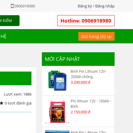
0906918980
Đăng ký
/
Đăng nhập
Hotline: 0906918980
M KIẾM
 HỆ
Giỏ hàng [
0
] sp
MỚI CẬP NHẬT
Bình Pin Lithium 12V-
200Ah chống...
3.290.000 đ
Lượt xem: 1886
Pin lithium 12V - 100Ah -
0 lượt đánh giá
Bình...
2.150.000 đ
Bình Pin Lithium 12V-