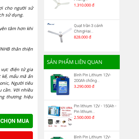
1.310.000 đ
ợi cho người sử
ích sử dụng.
Quạt trần 3 cánh
 yên tâm hơn khi
ChingHai...
828.000 đ
8NHB thân thiện
SẢN PHẨM LIÊN QUAN
 vực điện tử gia
Bình Pin Lithium 12V-
t kế, mẩu mã ấn
200Ah chống...
nic, Người tiêu
3.290.000 đ
 cần. Với nhiều
ng thương hiệu
Pin lithium 12V - 150Ah -
Pin lithium...
2.500.000 đ
CHỌN MUA
Bình Pin Lithium 12V-