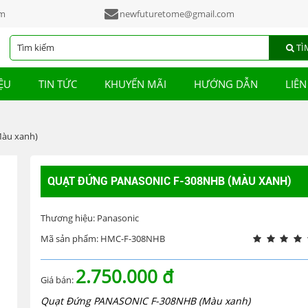
am
newfuturetome@gmail.com
TÌ
IỆU
TIN TỨC
KHUYẾN MÃI
HƯỚNG DẪN
LIÊN
àu xanh)
QUẠT ĐỨNG PANASONIC F-308NHB (MÀU XANH)
Thương hiệu: Panasonic
Mã sản phẩm: HMC-F-308NHB
2.750.000 đ
Giá bán:
Quạt Đứng PANASONIC F-308NHB (Màu xanh)