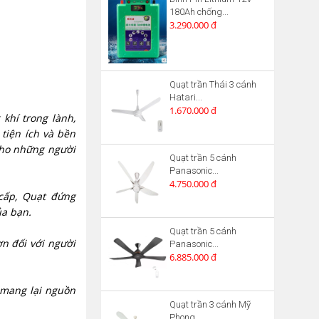
180Ah chống...
3.290.000 đ
Quạt trần Thái 3 cánh
Hatari...
1.670.000 đ
khí trong lành,
 tiện ích và bền
cho những người
Quạt trần 5 cánh
Panasonic...
4.750.000 đ
cấp, Quạt đứng
ủa bạn.
Quạt trần 5 cánh
n đối với người
Panasonic...
6.885.000 đ
 mang lại nguồn
Quạt trần 3 cánh Mỹ
Phong...