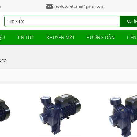
am
newfuturetome@gmail.com
TÌ
IỆU
TIN TỨC
KHUYẾN MÃI
HƯỚNG DẪN
LIÊN
OCO