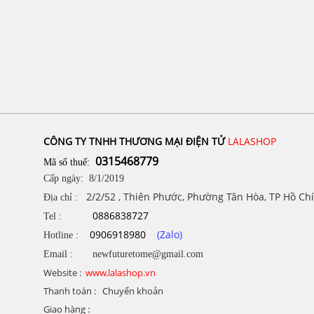
CÔNG TY TNHH THƯƠNG MẠI ĐIỆN TỬ
LALASHOP
0315468779
Mã số thuế:
Cấp ngày: 8/1/2019
2/2/52 , Thiên Phước, Phường Tân Hòa, TP Hồ Ch
Địa chỉ :
0886838727
Tel :
0906918980
(Zalo)
Hotline :
Email : newfuturetome@gmail.com
Website :
www.lalashop.vn
Thanh toán : Chuyển khoản
Giao hàng :