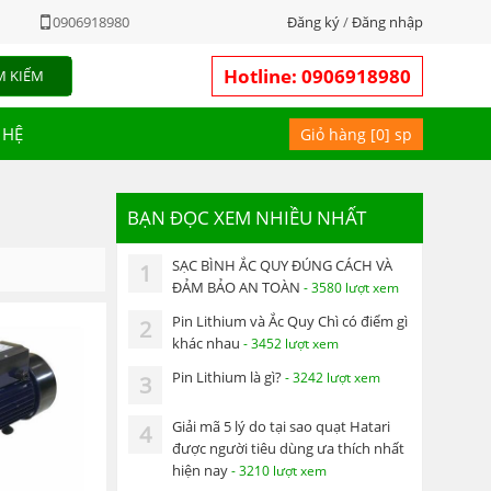
0906918980
Đăng ký
/
Đăng nhập
Hotline: 0906918980
M KIẾM
 HỆ
Giỏ hàng [
0
] sp
BẠN ĐỌC XEM NHIỀU NHẤT
SẠC BÌNH ẮC QUY ĐÚNG CÁCH VÀ
1
ĐẢM BẢO AN TOÀN
- 3580 lượt xem
Pin Lithium và Ắc Quy Chì có điểm gì
2
khác nhau
- 3452 lượt xem
Pin Lithium là gì?
- 3242 lượt xem
3
Giải mã 5 lý do tại sao quạt Hatari
4
được người tiêu dùng ưa thích nhất
hiện nay
- 3210 lượt xem