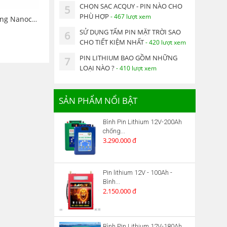
CHỌN SẠC ACQUY - PIN NÀO CHO
5
PHÙ HỢP
- 467 lượt xem
Máy bơm lưu lượng Nanoco NHF750
SỬ DỤNG TẤM PIN MẶT TRỜI SAO
6
CHO TIẾT KIỆM NHẤT
- 420 lượt xem
PIN LITHIUM BAO GỒM NHỮNG
7
LOẠI NÀO ?
- 410 lượt xem
SẢN PHẨM NỔI BẬT
Bình Pin Lithium 12V-200Ah
chống...
3.290.000 đ
Pin lithium 12V - 100Ah -
Bình...
2.150.000 đ
Bình Pin Lithium 12V-180Ah