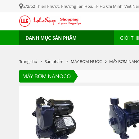
2/2/52 Thiên Phước, Phường Tân Hòa, TP Hồ Chí Minh, Việt N
DANH MỤC SẢN PHẨM
GIỚI TH
Trang chủ
Sản phẩm
MÁY BƠM NƯỚC
MÁY BƠM NAN
MÁY BƠM NANOCO