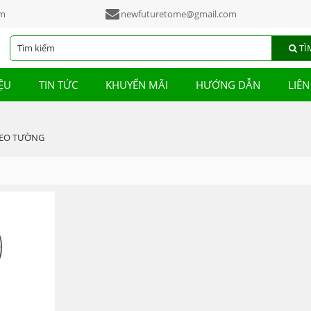
am
newfuturetome@gmail.com
TÌ
IỆU
TIN TỨC
KHUYẾN MÃI
HƯỚNG DẪN
LIÊN
REO TƯỜNG