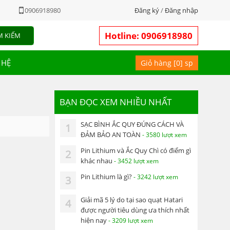
0906918980
Đăng ký
/
Đăng nhập
Hotline: 0906918980
M KIẾM
 HỆ
Giỏ hàng [
0
] sp
BẠN ĐỌC XEM NHIỀU NHẤT
SẠC BÌNH ẮC QUY ĐÚNG CÁCH VÀ
1
ĐẢM BẢO AN TOÀN
- 3580 lượt xem
Pin Lithium và Ắc Quy Chì có điểm gì
2
khác nhau
- 3452 lượt xem
Pin Lithium là gì?
- 3242 lượt xem
3
Giải mã 5 lý do tại sao quạt Hatari
4
được người tiêu dùng ưa thích nhất
hiện nay
- 3209 lượt xem