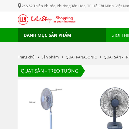
2/2/52 Thiên Phước, Phường Tân Hòa, TP Hồ Chí Minh, Việt N
DANH MỤC SẢN PHẨM
GIỚI TH
Trang chủ
Sản phẩm
QUẠT PANASONIC
QUẠT SÀN - T
QUẠT SÀN - TREO TƯỜNG