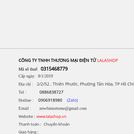
CÔNG TY TNHH THƯƠNG MẠI ĐIỆN TỬ
LALASHOP
0315468779
Mã số thuế:
Cấp ngày: 8/1/2019
2/2/52 , Thiên Phước, Phường Tân Hòa, TP Hồ Ch
Địa chỉ :
0886838727
Tel :
0906918980
(Zalo)
Hotline :
Email : newfuturetome@gmail.com
Website :
www.lalashop.vn
Thanh toán : Chuyển khoản
Giao hàng :