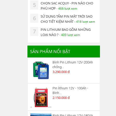
CHỌN SẠC ACQUY - PIN NÀO CHO
5
PHÙ HỢP
- 466 lượt xem
SỬ DỤNG TẤM PIN MẶT TRỜI SAO
6
CHO TIẾT KIỆM NHẤT
- 418 lượt xem
PIN LITHIUM BAO GỒM NHỮNG
7
LOẠI NÀO ?
- 409 lượt xem
SẢN PHẨM NỔI BẬT
Bình Pin Lithium 12V-200Ah
chống...
3.290.000 đ
Pin lithium 12V - 100Ah -
Bình...
2.150.000 đ
Bình Pin Lithium 12V-180Ah